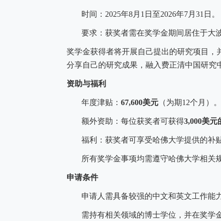
时间：
2025
年
8
月
1
日至
2026
年
7
月
31
日。
要求：获奖者需在奖学金期间居住于大
奖学金获得者将开展自己提出的研究项目，
分享自己的研究成果，融入费正清中国研究
资助与福利
年度津贴：
67,600
美元
（为期
12
个月）
额外资助：每位获奖者可获得
3,000
美元
福利：获奖者可享受哈佛大学提供的补
所有奖学金事项均需遵守哈佛大学相关
申请条件
申请人需具备较强的中文和英文工作能
需持有相关领域的博士学位，并在奖学