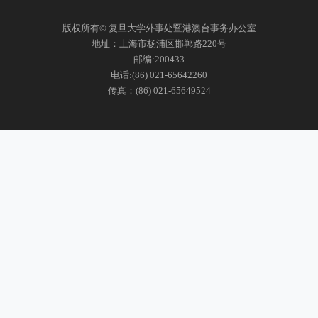
版权所有© 复旦大学外事处暨港澳台事务办公室
地址：上海市杨浦区邯郸路220号
邮编:200433
电话:(86) 021-65642260
传真：(86) 021-65649524