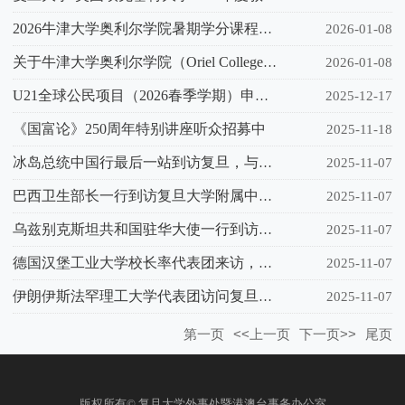
2026牛津大学奥利尔学院暑期学分课程报名通知
2026-01-08
关于牛津大学奥利尔学院（Oriel College）2026/2027学年访学生项目的报名通知
2026-01-08
U21全球公民项目（2026春季学期）申请通知
2025-12-17
《国富论》250周年特别讲座听众招募中
2025-11-18
冰岛总统中国行最后一站到访复旦，与师生共赴音乐盛会
2025-11-07
巴西卫生部长一行到访复旦大学附属中山医院，双方达成医疗卫生领域战略合作共识
2025-11-07
乌兹别克斯坦共和国驻华大使一行到访复旦大学附属肿瘤医院
2025-11-07
德国汉堡工业大学校长率代表团来访，推动两校交流合作
2025-11-07
伊朗伊斯法罕理工大学代表团访问复旦大学
2025-11-07
第一页
<<上一页
下一页>>
尾页
版权所有© 复旦大学外事处暨港澳台事务办公室